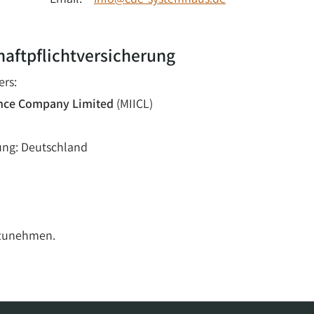
haftpflichtversicherung
ers:
ance Company Limited
(MIICL)
ung: Deutschland
ilzunehmen.